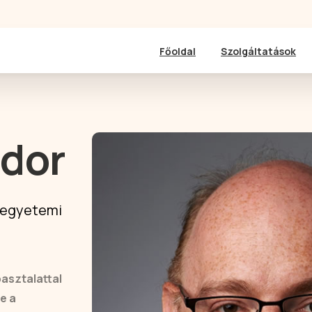
Főoldal
Szolgáltatások
ndor
, egyetemi
pasztalattal
e a