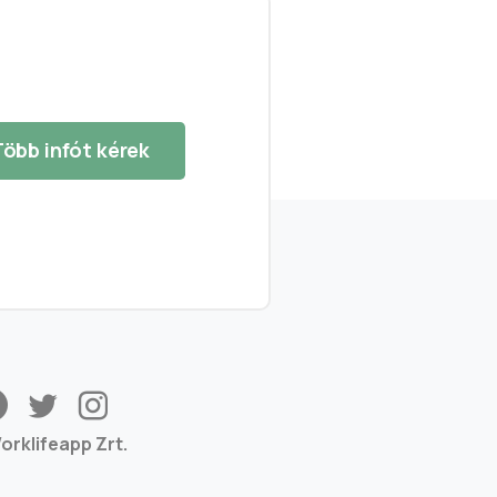
öbb infót kérek
orklifeapp Zrt.