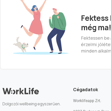
Fektess
még ma
Fektessen be 
érzelmi jólét
minden alkalm
Cégadatok
Worklifeapp Zrt.
Dolgozói wellbeing egyszerűen.