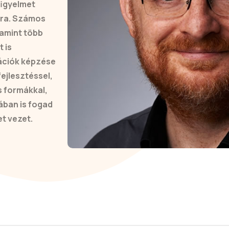
figyelmet
ira. Számos
lamint több
 is
rációk képzése
fejlesztéssel,
s formákkal,
ában is fogad
t vezet.