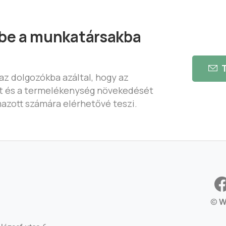
 be a munkatársakba
!
T
az dolgozókba azáltal, hogy az
et és a termelékenység növekedését
azott számára elérhetővé teszi.
©
W