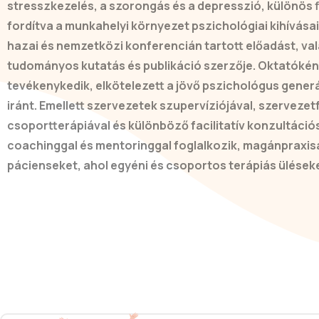
stresszkezelés, a szorongás és a depresszió, különös 
fordítva a munkahelyi környezet pszichológiai kihívása
hazai és nemzetközi konferencián tartott előadást, va
tudományos kutatás és publikáció szerzője. Oktatóként
tevékenykedik, elkötelezett a jövő pszichológus gene
iránt. Emellett szervezetek szupervíziójával, szervezet
csoportterápiával és különböző facilitatív konzultáció
coachinggal és mentoringgal foglalkozik, magánpraxis
pácienseket, ahol egyéni és csoportos terápiás üléseke