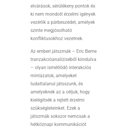
elvárások, sérülékeny pontok és
ki nem mondott érzelmi igények
vezérlik a párbeszédet, amelyek
szinte megjósolható
konfliktusokhoz vezetnek.
Az emberi játszmák – Eric Berne
tranzakcióanalíziséből kiindulva
– olyan ismétlődő interakciós
mintázatok, amelyeket
tudattalanul játsszunk, és
amelyeknek az a céljuk, hogy
kielégítsék a rejtett érzelmi
szükségleteinket. Ezek a
játszmák sokszor nemcsak a
hétköznapi kommunikációt