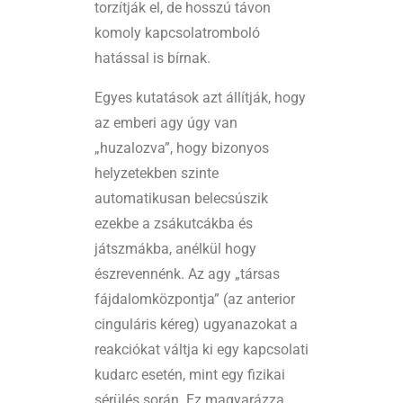
torzítják el, de hosszú távon
komoly kapcsolatromboló
hatással is bírnak.
Egyes kutatások azt állítják, hogy
az emberi agy úgy van
„huzalozva”, hogy bizonyos
helyzetekben szinte
automatikusan belecsúszik
ezekbe a zsákutcákba és
játszmákba, anélkül hogy
észrevennénk. Az agy „társas
fájdalomközpontja” (az anterior
cinguláris kéreg) ugyanazokat a
reakciókat váltja ki egy kapcsolati
kudarc esetén, mint egy fizikai
sérülés során. Ez magyarázza,