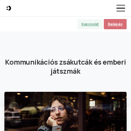
Kapcsolat
Belépés
Kommunikációs
zsákutcák
és
emberi
játszmák