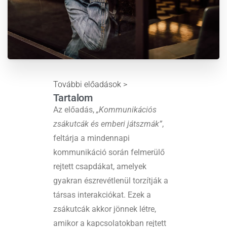
További előadások >
Tartalom
Az előadás,
„Kommunikációs
zsákutcák és emberi játszmák”
,
feltárja a mindennapi
kommunikáció során felmerülő
rejtett csapdákat, amelyek
gyakran észrevétlenül torzítják a
társas interakciókat. Ezek a
zsákutcák akkor jönnek létre,
amikor a kapcsolatokban rejtett