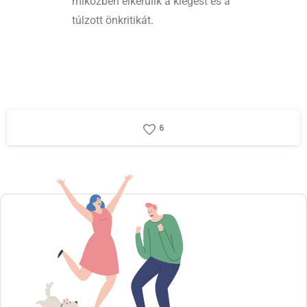
miközben elkerülik a kiégést és a
túlzott önkritikát.
6