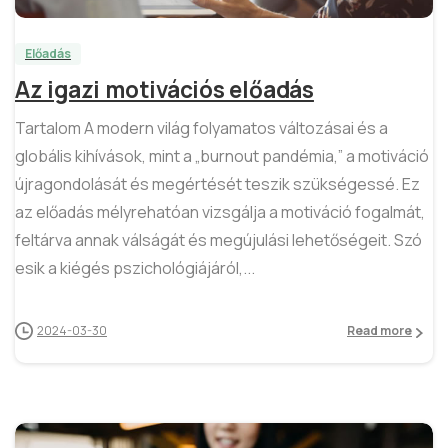
Előadás
Az igazi motivációs előadás
Tartalom A modern világ folyamatos változásai és a
globális kihívások, mint a „burnout pandémia,” a motiváció
újragondolását és megértését teszik szükségessé. Ez
az előadás mélyrehatóan vizsgálja a motiváció fogalmát,
feltárva annak válságát és megújulási lehetőségeit. Szó
esik a kiégés pszichológiájáról,...
2024-03-30
Read more