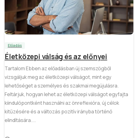
3
Előadás
Életközepi válság és az előnyei
Tartalom Ebben az előadásban új szemszögből
vizsgáljuk meg az életközepi válságot, mint egy
lehetőséget a személyes és szakmai megújulásra.
Feltárjuk, hogyan lehet az életközepi válságot egyfajta
kiindulópontként használni az önreflexióra, új célok
kitűzésére és a változás pozitív irányba történő
elindítására....