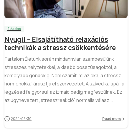
3
Előadás
Nyugi! – Elsajátítható relaxációs
technikák a stressz csökkentésére
Tartalom Életünk során mindannyian szembesülünk
stresszes helyzetekkel, a kisebb bosszúságoktól, a
komolyabb gondokig. Nem számít, mi az oka, a stressz
hormonokkal árasztja el szervezetet. A szíved kalapál, a
légzésed felgyorsul, az izmaid pedig megfeszülnek. Ez
az úgynevezett „stresszreakció” normális válasz...
2024-03-30
Read more