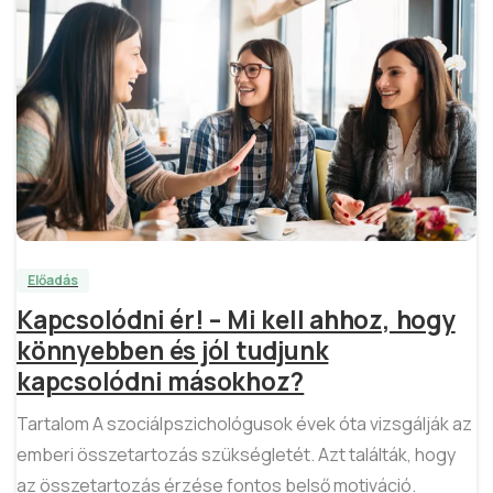
4
Előadás
Kapcsolódni ér! – Mi kell ahhoz, hogy
könnyebben és jól tudjunk
kapcsolódni másokhoz?
Tartalom A szociálpszichológusok évek óta vizsgálják az
emberi összetartozás szükségletét. Azt találták, hogy
az összetartozás érzése fontos belső motiváció.