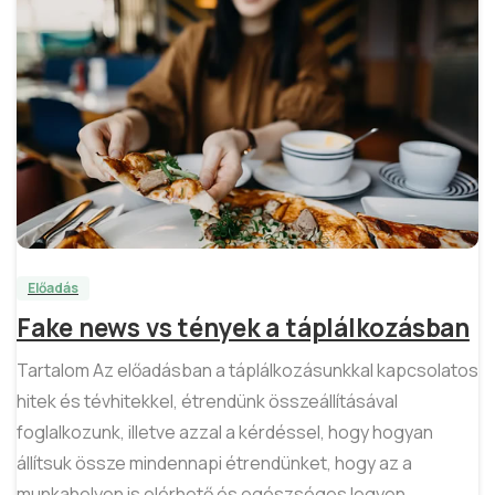
3
Előadás
Fake news vs tények a táplálkozásban
Tartalom Az előadásban a táplálkozásunkkal kapcsolatos
hitek és tévhitekkel, étrendünk összeállításával
foglalkozunk, illetve azzal a kérdéssel, hogy hogyan
állítsuk össze mindennapi étrendünket, hogy az a
munkahelyen is elérhető és egészséges legyen.