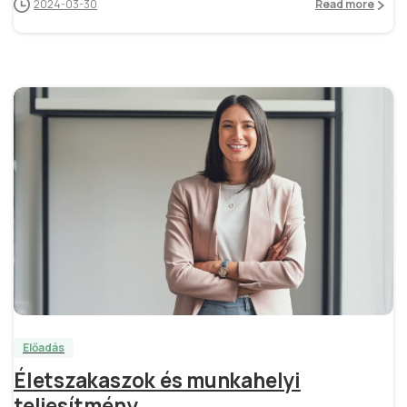
2024-03-30
Read more
6
Előadás
Életszakaszok és munkahelyi
teljesítmény